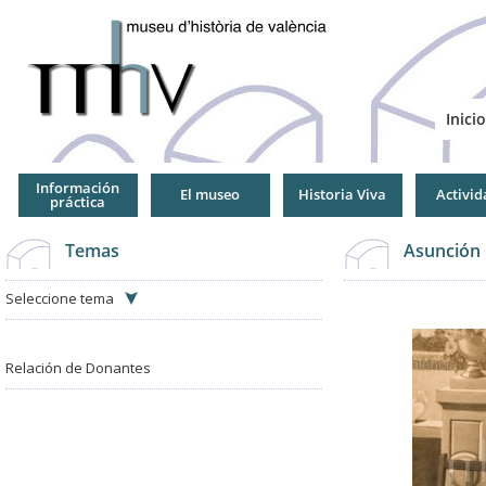
Jump
to
Navigation
Inicio
Información
El museo
Historia Viva
Activid
práctica
Temas
Asunción 
Seleccione tema
Relación de Donantes