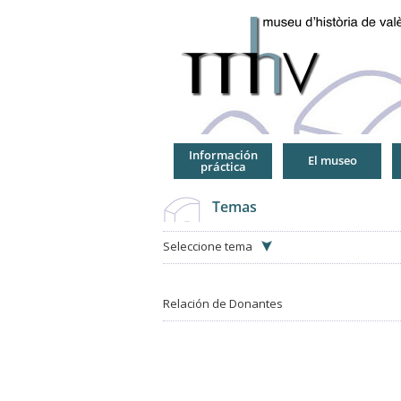
Jump
to
Navigation
Información
El museo
práctica
Temas
Seleccione tema
Relación de Donantes