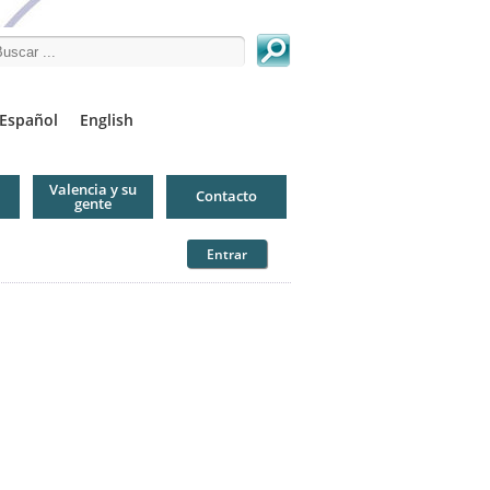
arch this site
Español
English
Valencia y su
Contacto
gente
Entrar