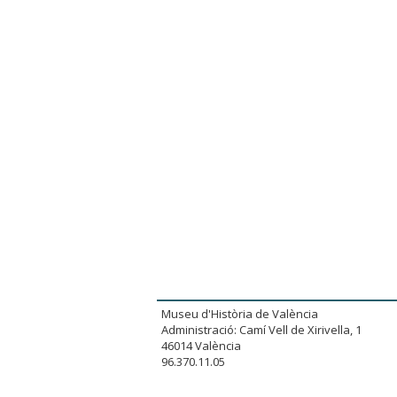
Museu d'Història de València
Administració: Camí Vell de Xirivella, 1
46014 València
96.370.11.05