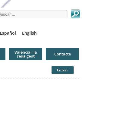
arch this site
Español
English
València i la
Contacte
seua gent
Entrar