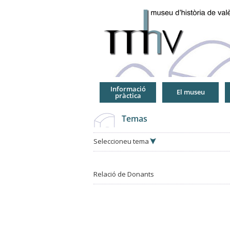
Jump
to
Navigation
Informació
El museu
pràctica
Temas
Seleccioneu tema
Relació de Donants