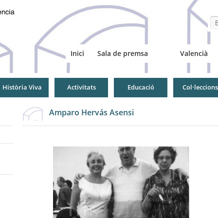
Se
Inici
Sala de premsa
Valencià
Història Viva
Activitats
Educació
Col·leccions
Amparo Hervás Asensi