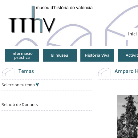
Jump
to
Navigation
Inici
Informació
El museu
Història Viva
Activi
pràctica
Temas
Amparo H
Seleccioneu tema
Relació de Donants