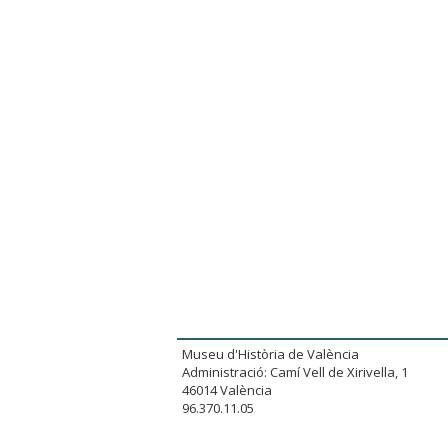
Museu d'Història de València
Administració: Camí Vell de Xirivella, 1
46014 València
96.370.11.05