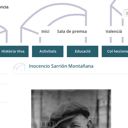
Se
Inici
Sala de premsa
Valencià
Història Viva
Activitats
Educació
Col·leccions
Inocencio Sarrión Montañana