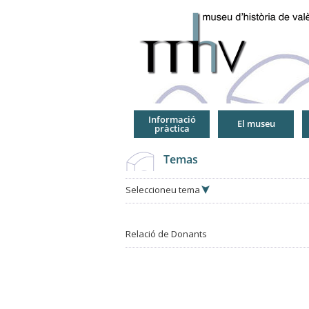
Jump
to
Navigation
Informació
El museu
pràctica
Temas
Seleccioneu tema
Relació de Donants