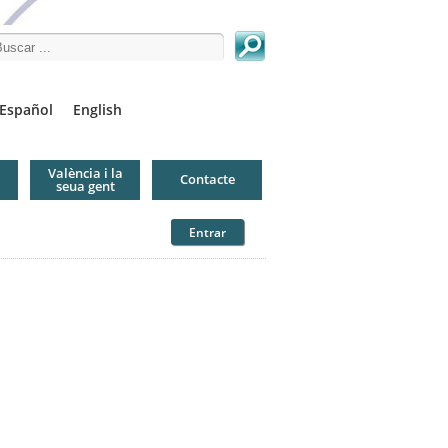
arch this site
Español
English
València i la
Contacte
seua gent
Entrar