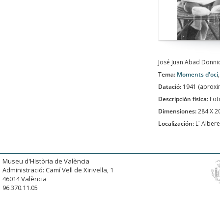
José Juan Abad Donnic
Tema:
Moments d'oci
Datació:
1941 (aprox
Descripción física:
Fot
Dimensiones:
284 X 
Localización:
L´ Albere
Museu d'Història de València
Administració: Camí Vell de Xirivella, 1
46014 València
96.370.11.05