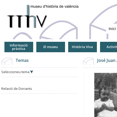
Jump
to
Navigation
Inici
Informació
El museu
Història Viva
Activi
pràctica
Temas
José Juan
Seleccioneu tema
Relació de Donants