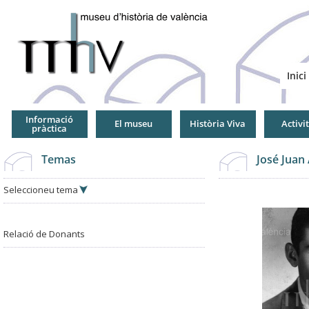
Jump
to
Navigation
Inici
Informació
El museu
Història Viva
Activi
pràctica
Temas
José Juan
Seleccioneu tema
Relació de Donants