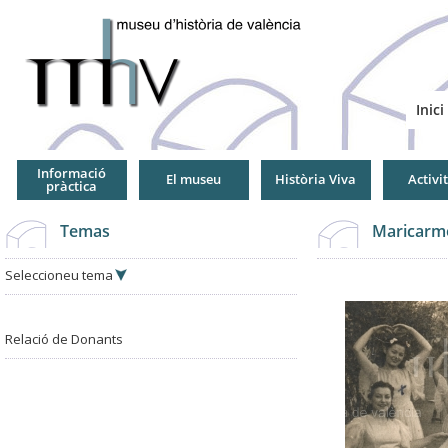
Jump
to
Navigation
Inici
Informació
El museu
Història Viva
Activi
pràctica
Temas
Maricarm
Seleccioneu tema
Relació de Donants