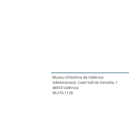
Museu d'Història de València
Administració: Camí Vell de Xirivella, 1
46014 València
96.370.11.05