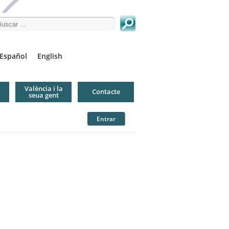
arch this site
Español
English
València i la
Contacte
seua gent
Entrar