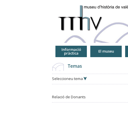
Jump
to
Navigation
Informació
El museu
pràctica
Temas
Seleccioneu tema
Relació de Donants