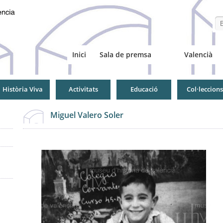
Se
Inici
Sala de premsa
Valencià
Història Viva
Activitats
Educació
Col·leccions
Miguel Valero Soler