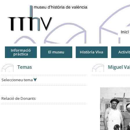
Jump
to
Navigation
Inici
Informació
El museu
Història Viva
Activi
pràctica
Temas
Miguel Va
Seleccioneu tema
Relació de Donants