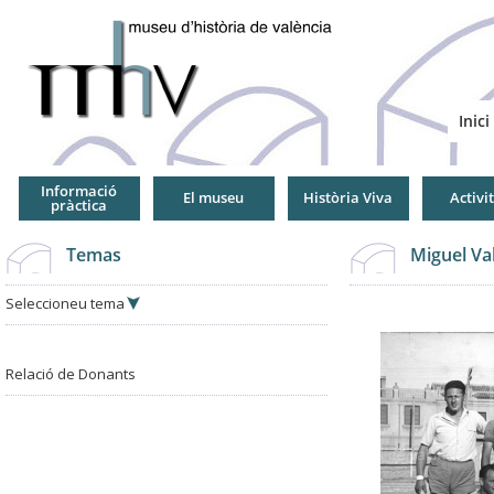
Jump
to
Navigation
Inici
Informació
El museu
Història Viva
Activi
pràctica
Temas
Miguel Va
Seleccioneu tema
Relació de Donants