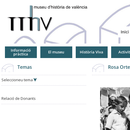
Jump
to
Navigation
Inici
Informació
El museu
Història Viva
Activi
pràctica
Temas
Rosa Orte
Seleccioneu tema
Relació de Donants