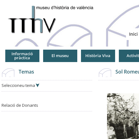
Jump
to
Navigation
Inici
Informació
El museu
Història Viva
Activi
pràctica
Temas
Sol Romeu
Seleccioneu tema
Relació de Donants