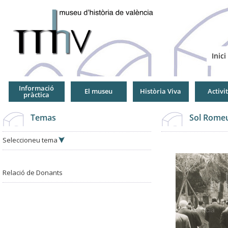
Jump
to
Navigation
Inici
Informació
El museu
Història Viva
Activi
pràctica
Temas
Sol Romeu
Seleccioneu tema
Relació de Donants