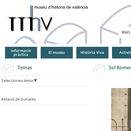
Jump
to
Navigation
Inici
Informació
El museu
Història Viva
Activi
pràctica
Temas
Sol Romeu
Seleccioneu tema
Relació de Donants