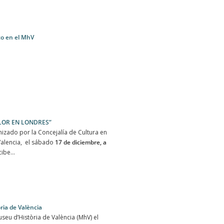
to en el MhV
FLOR EN LONDRES”
izado por la Concejalía de Cultura en
Valencia, el sábado
17 de diciembre, a
ibe...
ia de València
useu d’Història de València (MhV) el