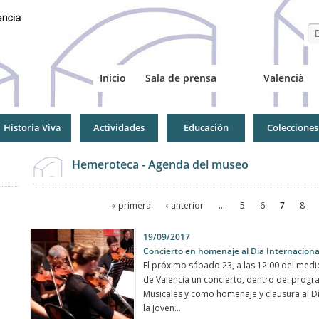
Se
Inicio
Sala de prensa
Valencià
Historia Viva
Actividades
Educación
Colecciones
Hemeroteca - Agenda del museo
Páginas
« primera
‹ anterior
…
5
6
7
8
Páginas
19/09/2017
Concierto en homenaje al Dia Internacional
El próximo sábado 23, a las 12:00 del medi
de Valencia un concierto, dentro del prog
Musicales y como homenaje y clausura al Día
la Joven...