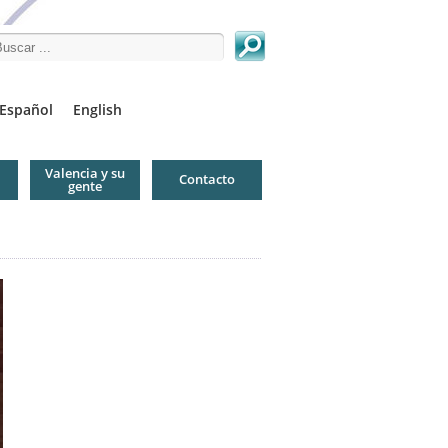
arch this site
Español
English
Valencia y su
Contacto
gente