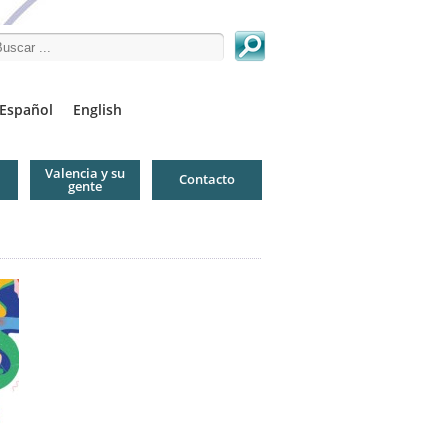
arch this site
Español
English
Valencia y su
Contacto
gente