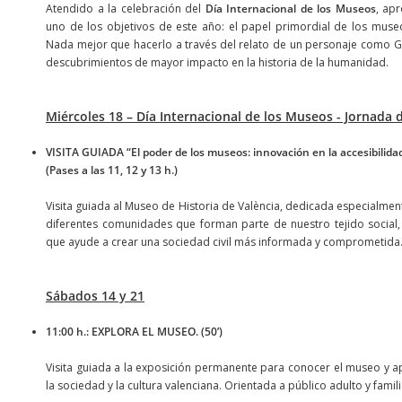
Atendido a la celebración del
Día Internacional de los Museos
, ap
uno de los objetivos de este año: el papel primordial de los museo
Nada mejor que hacerlo a través del relato de un personaje como Gu
descubrimientos de mayor impacto en la historia de la humanidad.
Miércoles 18 – Día Internacional de los Museos - Jornada 
VISITA GUIADA “El poder de los museos: innovación en la accesibilida
(Pases a las 11, 12 y 13 h.)
Visita guiada al Museo de Historia de València, dedicada especialmente
diferentes comunidades que forman parte de nuestro tejido social
que ayude a crear una sociedad civil más informada y comprometida
Sábados 14 y 21
11:00 h.: EXPLORA EL MUSEO. (50’)
Visita guiada a la exposición permanente para conocer el museo y ap
la sociedad y la cultura valenciana. Orientada a público adulto y famili