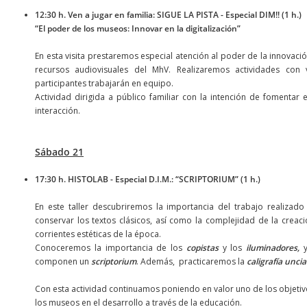
12:30 h. Ven a jugar en familia: SIGUE LA PISTA - Especial DIM!! (1 h.)
“El poder de los museos: Innovar en la digitalización”
En esta visita prestaremos especial atención al poder de la innovación 
recursos audiovisuales del MhV. Realizaremos actividades con v
participantes trabajarán en equipo.
Actividad dirigida a público familiar con la intención de fomenta
interacción.
Sábado 21
17:30 h. HISTOLAB - Especial D.I.M.: “SCRIPTORIUM” (1 h.)
En este taller descubriremos la importancia del trabajo realiza
conservar los textos clásicos, así como la complejidad de la creaci
corrientes estéticas de la época.
Conoceremos la importancia de los
copistas
y los
iluminadores,
y
componen un
scriptorium
. Además, practicaremos la
caligrafía uncial
Con esta actividad continuamos poniendo en valor uno de los objetivo
los museos en el desarrollo a través de la educación.