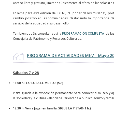
acceso libre y gratuito, limitados únicamente al aforo de las salas (Es 
En lema para esta edición del D.I.M., “El poder de los museos”, pr
cambio positivo en las comunidades, destacando la importancia de
servicio de la sociedad y su desarrollo.
También podéis consultar aquí la
PROGRAMACIÓN COMPLETA
de las
Concejalía de Patrimonio y Recursos Culturales.
PROGRAMA DE ACTIVIDADES MhV – Mayo 2
Sábados 7 y 28
11:00 h.: EXPLORA EL MUSEO. (50’)
Visita guiada a la exposición permanente para conocer el museo y ap
la sociedad y la cultura valenciana. Orientada a público adulto y famili
.
12:30 h. Ven a jugar en familia: SIGUE LA PISTA!! (1 h.)