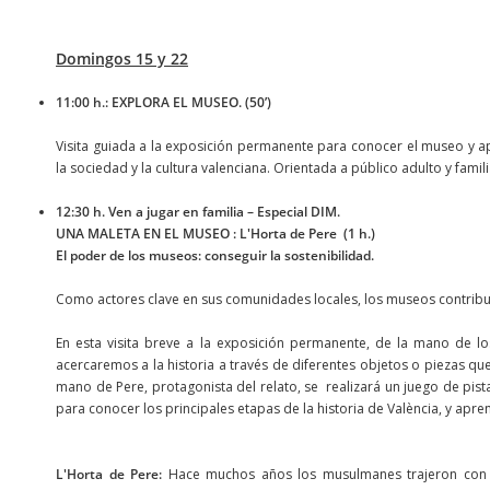
Domingos 15 y 22
11:00 h.: EXPLORA EL MUSEO. (50’)
Visita guiada a la exposición permanente para conocer el museo y ap
la sociedad y la cultura valenciana. Orientada a público adulto y famili
12:30 h. Ven a jugar en familia – Especial DIM.
UNA MALETA EN EL MUSEO : L'Horta de Pere (1 h.)
El poder de los museos: conseguir la sostenibilidad.
Como actores clave en sus comunidades locales, los museos contribuy
En esta visita breve a la exposición permanente, de la mano de l
acercaremos a la historia a través de diferentes objetos o piezas qu
mano de Pere, protagonista del relato, se realizará un juego de pista
para conocer los principales etapas de la historia de València, y apr
L'Horta de Pere:
Hace muchos años los musulmanes trajeron con ell