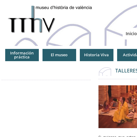
Jump
to
Navigation
Inicio
Información
El museo
Historia Viva
Activid
práctica
TALLERES