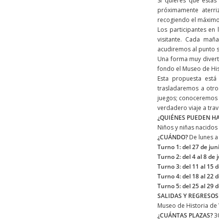
Si quieres que estas
próximamente aterri
recogiendo el máximo 
Los participantes en 
visitante. Cada mañ
acudiremos al punto s
Una forma muy diverti
fondo el Museo de His
Esta propuesta está
trasladaremos a otro
juegos; conoceremos la
verdadero viaje a trav
¿QUIÉNES PUEDEN HA
Niños y niñas nacidos
¿CUÁNDO?
De lunes a 
Turno 1: del 27 de juni
Turno 2: del 4 al 8 de 
Turno 3: del 11 al 15 d
Turno 4: del 18 al 22 d
Turno 5: del 25 al 29 d
SALIDAS Y REGRESOS
Museo de Historia de V
¿CUÁNTAS PLAZAS?
3