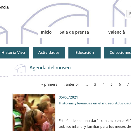
Se
Inicio
Sala de prensa
Valencià
Historia Viva
Actividades
Educación
Colecciones
Agenda del museo
Páginas
« primera
‹ anterior
…
3
4
5
6
7
Páginas
05/06/2021
Historias y leyendas en el museo. Actividades
Este fin de semana dará comienzo en el MhV
público infantil y familiar para los meses de 