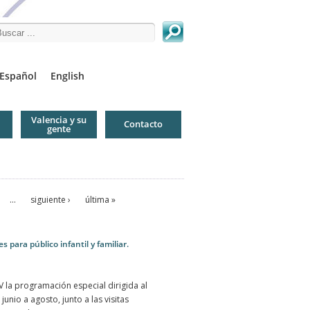
arch this site
Español
English
Valencia y su
Contacto
gente
…
siguiente ›
última »
 para público infantil y familiar.
 la programación especial dirigida al
junio a agosto, junto a las visitas