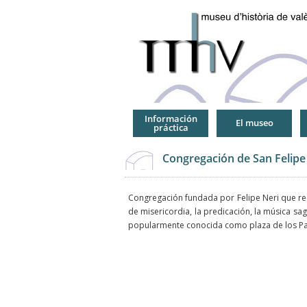
Jump
to
Navigation
Información
El museo
práctica
Congregación de San Felipe
Congregación fundada por Felipe Neri que rec
de misericordia, la predicación, la música sag
popularmente conocida como plaza de los Pato