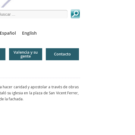
arch this site
Español
English
Valencia y su
Contacto
gente
a hacer caridad y apostolar a través de obras
ló su iglesia en la plaza de San Vicent Ferrer,
de la fachada.