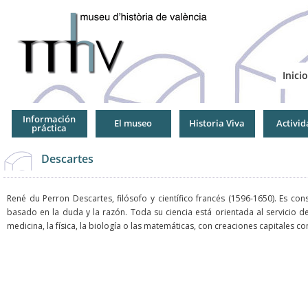
Jump
to
Navigation
Inicio
Información
El museo
Historia Viva
Activid
práctica
Descartes
René du Perron Descartes, filósofo y científico francés (1596-1650). Es 
basado en la duda y la razón. Toda su ciencia está orientada al servicio 
medicina, la física, la biología o las matemáticas, con creaciones capitales co