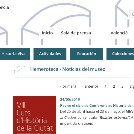
Se
Inicio
Sala de prensa
Valencià
Historia Viva
Actividades
Educación
Colecciones
Hemeroteca - Noticias del museo
Páginas
« primera
‹ anterior
1
2
3
si
Páginas
24/05/2019
Revive el ciclo de Conferencias Historia de 
Del 25 de abril hasta el 23 de mayo, el
MhV
la Ciudad
, con el título
“Relatos urbanos”
. 
impartido dieciséis...