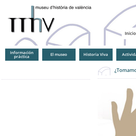
Jump
to
Navigation
Inicio
Información
El museo
Historia Viva
Activid
práctica
¿Tomamos