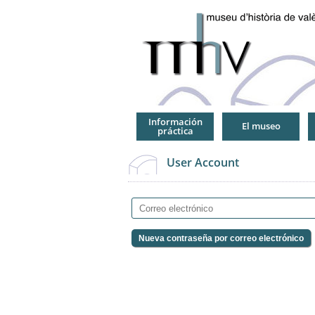
Jump
to
Navigation
Información
El museo
práctica
User Account
Correo electrónico