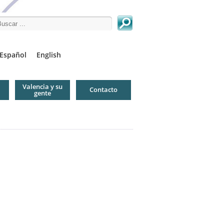
arch this site
Español
English
Valencia y su
Contacto
gente