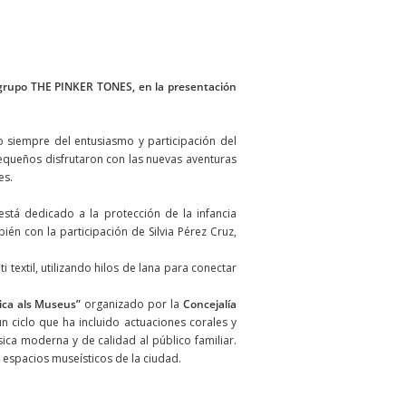
el grupo THE PINKER TONES, en la presentación
 siempre del entusiasmo y participación del
equeños disfrutaron con las nuevas aventuras
es.
 está dedicado a la protección de la infancia
én con la participación de Silvia Pérez Cruz,
 textil, utilizando hilos de lana para conectar
ica als Museus”
organizado por la
Concejalía
un ciclo que ha incluido actuaciones corales y
ica moderna y de calidad al público familiar.
 espacios museísticos de la ciudad.