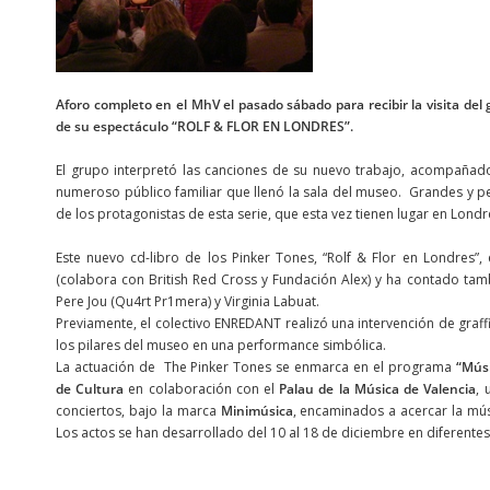
Aforo completo en el MhV el pasado sábado para recibir la visita d
de su espectáculo “ROLF & FLOR EN LONDRES”.
El grupo interpretó las canciones de su nuevo trabajo, acompañado
numeroso público familiar que llenó la sala del museo. Grandes y p
de los protagonistas de esta serie, que esta vez tienen lugar en Londr
Este nuevo cd-libro de los Pinker Tones, “Rolf & Flor en Londres”,
(colabora con British Red Cross y Fundación Alex) y ha contado tambi
Pere Jou (Qu4rt Pr1mera) y Virginia Labuat.
Previamente, el colectivo ENREDANT realizó una intervención de graffiti
los pilares del museo en una performance simbólica.
La actuación de The Pinker Tones se enmarca en el programa
“Mús
de Cultura
en colaboración con el
Palau de la Música de Valencia
, 
conciertos, bajo la marca
Minimúsica
, encaminados a acercar la mús
Los actos se han desarrollado del 10 al 18 de diciembre en diferentes