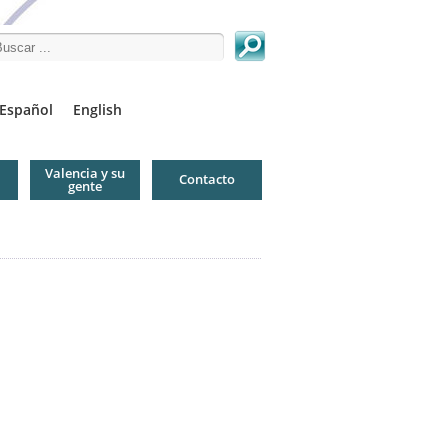
arch this site
Español
English
Valencia y su
Contacto
gente