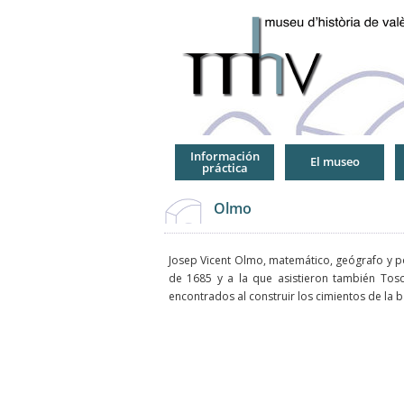
Jump
to
Navigation
Información
El museo
práctica
Olmo
Josep Vicent Olmo, matemático, geógrafo y po
de 1685 y a la que asistieron también Tosc
encontrados al construir los cimientos de la 