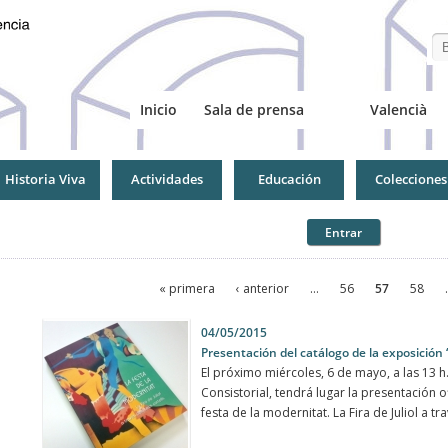
Se
Inicio
Sala de prensa
Valencià
Historia Viva
Actividades
Educación
Colecciones
Entrar
Páginas
« primera
‹ anterior
…
56
57
58
Páginas
04/05/2015
Presentación del catálogo de la exposición 
El próximo miércoles, 6 de mayo, a las 13 h.
Consistorial, tendrá lugar la presentación o
festa de la modernitat. La Fira de Juliol a tra