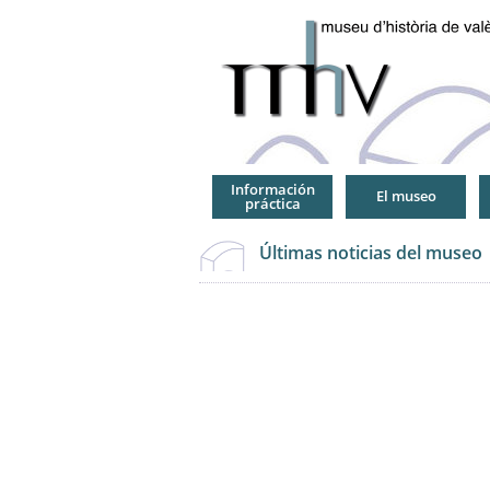
Jump
to
Navigation
Información
El museo
práctica
Últimas noticias del museo