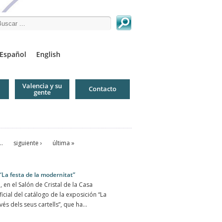
arch this site
Español
English
Valencia y su
Contacto
gente
…
siguiente ›
última »
“La festa de la modernitat”
, en el Salón de Cristal de la Casa
ficial del catálogo de la exposición “La
vés dels seus cartells”, que ha...