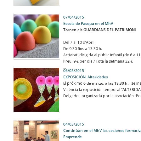
07/04/2015
Escola de Pasqua en el MhV
Tornen els GUARDIANS DEL PATRIMONI
Del 7 al 10 d’Abril
De 9:30 fins a 13:30 h.
Activitat dirigida al públic infantil (de 6 a 1
Preu: 9 € per dia / Tota la setmana 32 €
...
06/03/2015
EXPOSICIÓN. Alteridades
El próximo
6 de marzo, a las 18:30 h.,
se ina
València la exposición temporal “
ALTERIDA
Delgado, organizada por la asociación “Por t
04/03/2015
Continúan en el MhV las sesiones formativ
Emprende