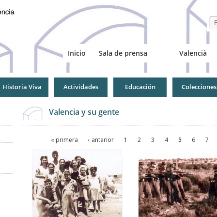
Se
Inicio
Sala de prensa
Valencià
Historia Viva
Actividades
Educación
Colecciones
Valencia y su gente
Páginas
« primera
‹ anterior
1
2
3
4
5
6
7
Páginas