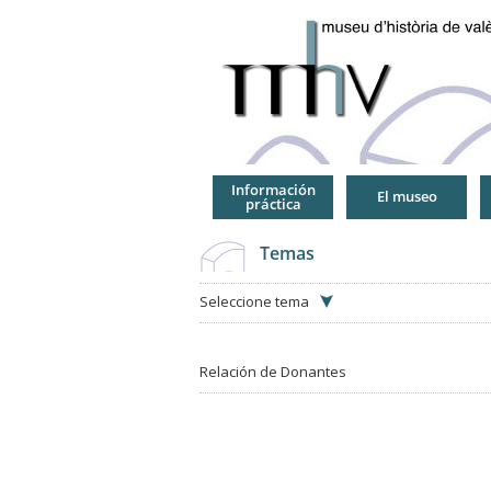
Jump
to
Navigation
Información
El museo
práctica
Temas
Seleccione tema
Relación de Donantes