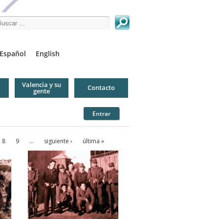
arch this site
Español
English
Valencia y su
Contacto
gente
Entrar
8
9
…
siguiente ›
última »