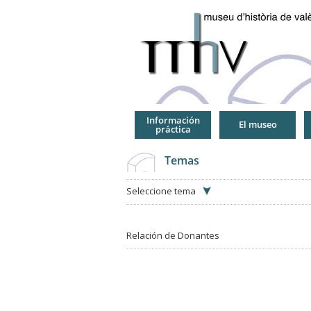
Jump
to
Navigation
Información
El museo
práctica
Temas
Seleccione tema
Relación de Donantes