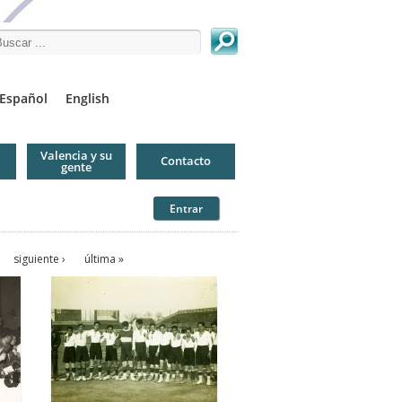
arch this site
Español
English
Valencia y su
Contacto
gente
Entrar
siguiente ›
última »