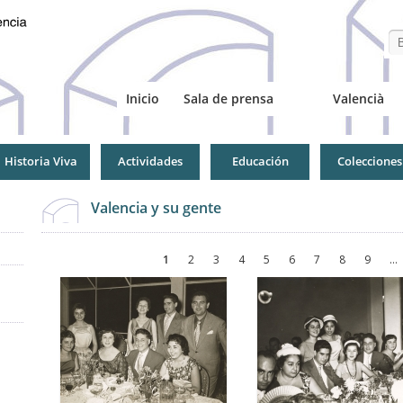
Se
Inicio
Sala de prensa
Valencià
Historia Viva
Actividades
Educación
Colecciones
Valencia y su gente
Páginas
1
2
3
4
5
6
7
8
9
…
Páginas