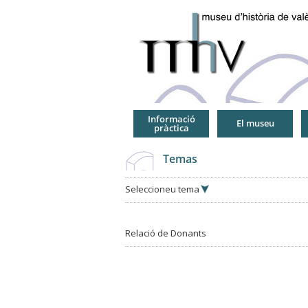
Jump
to
Navigation
Informació
El museu
pràctica
Temas
Seleccioneu tema
Relació de Donants