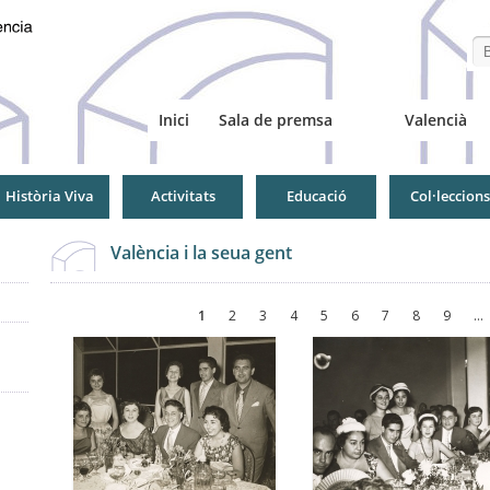
Se
Inici
Sala de premsa
Valencià
Història Viva
Activitats
Educació
Col·leccions
València i la seua gent
Pàgines
1
2
3
4
5
6
7
8
9
…
Pàgines