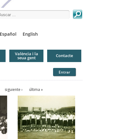
arch this site
Español
English
València i la
Contacte
seua gent
Entrar
siguiente ›
última »