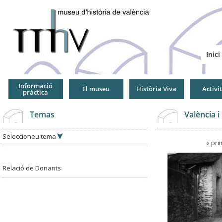
Jump
to
Navigation
Inici
Informació
El museu
Història Viva
Activi
pràctica
Temas
València i
Seleccioneu tema
Pàgines
« pri
Pàgines
Relació de Donants