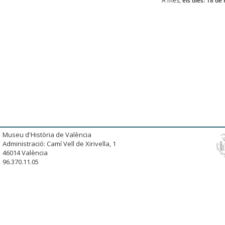
A més,
els dies: 18 de
Museu d'Història de València
Administració: Camí Vell de Xirivella, 1
46014 València
96.370.11.05