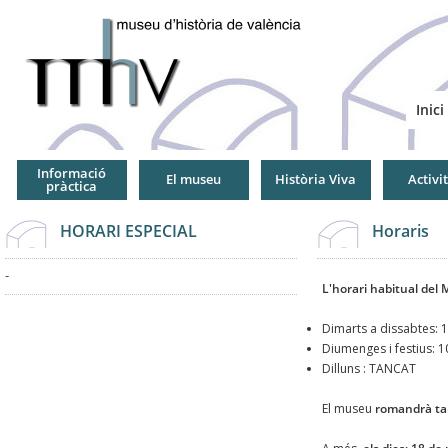
Jump
to
Navigation
Inici
Informació
El museu
Història Viva
Activi
pràctica
HORARI ESPECIAL
Horaris
-
L'horari habitual del
Dimarts a dissabtes: 1
Diumenges i festius: 10
Dilluns : TANCAT
El museu
romandrà tan