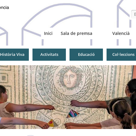
Se
Inici
Sala de premsa
Valencià
Història Viva
Activitats
Educació
Col·leccions