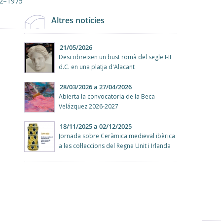
2–1975
Altres notícies
21/05/2026
Descobreixen un bust romà del segle I-II
d.C. en una platja d'Alacant
28/03/2026
a
27/04/2026
Abierta la convocatoria de la Beca
Velázquez 2026-2027
18/11/2025
a
02/12/2025
Jornada sobre Ceràmica medieval ibèrica
a les col·leccions del Regne Unit i Irlanda