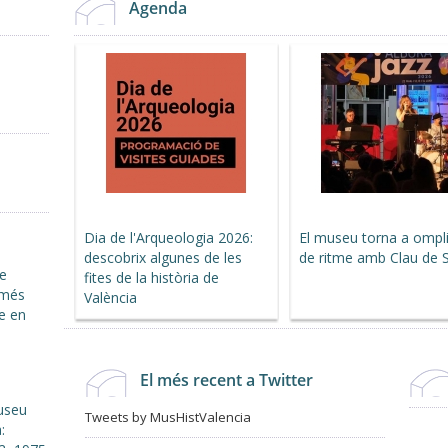
Agenda
Dia de l'Arqueologia 2026:
El museu torna a ompli
descobrix algunes de les
de ritme amb Clau de 
de
fites de la història de
 més
València
e en
El més recent a Twitter
useu
Tweets by MusHistValencia
: