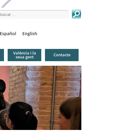
arch this site
Español
English
València i la
Contacte
seua gent