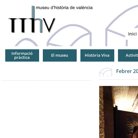
Jump
to
Navigation
Inici
Informació
El museu
Història Viva
Activi
pràctica
Febrer 20