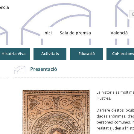
Se
Inici
Sala de premsa
Valencià
Història Viva
Activitats
Educació
Col·leccions
Presentació
La història és molt mé
il·lustres.
Darrere d’estos, ocult
dades anònimes, d’ep
persones comunes, h
realitat ajuden a l’his