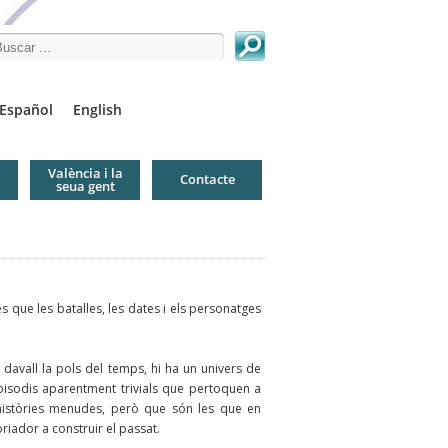
arch this site
Español
English
València i la
Contacte
seua gent
s que les batalles, les dates i els personatges
 davall la pols del temps, hi ha un univers de
isodis aparentment trivials que pertoquen a
istòries menudes, però que són les que en
toriador a construir el passat.