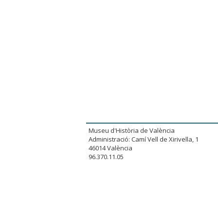
Museu d'Història de València
Administració: Camí Vell de Xirivella, 1
46014 València
96.370.11.05