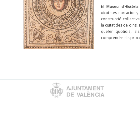
El
Museu d’Història
xicotetes narracions,
construcció col·lectiv
la ciutat des de dins, 
quefer quotidià, als
comprendre els proces