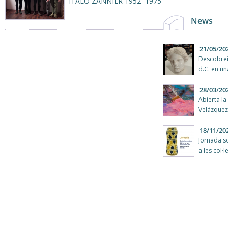
ITALO ZANNIER 1952–1975
News
21/05/20
Descobreix
d.C. en un
28/03/20
Abierta la
Velázquez
18/11/20
Jornada s
a les col·