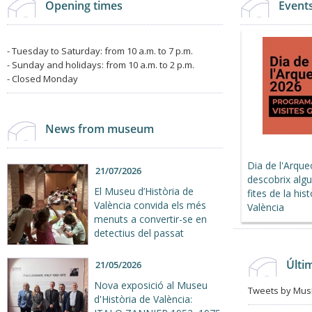
Opening times
Event
- Tuesday to Saturday: from 10 a.m. to 7 p.m.
- Sunday and holidays: from 10 a.m. to 2 p.m.
- Closed Monday
News from museum
Dia de l'Arque
21/07/2026
descobrix algu
El Museu d’Història de
fites de la his
València convida els més
València
menuts a convertir-se en
detectius del passat
Últi
21/05/2026
Nova exposició al Museu
Tweets by Mus
d'Història de València: