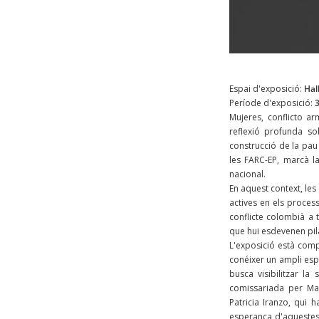
Espai d'exposició:
Hall
Període d'exposició:
3
Mujeres, conflicto a
reflexió profunda so
construcció de la pau
les FARC-EP, marcà la
nacional.
En aquest context, les
actives en els proces
conflicte colombià a 
que hui esdevenen pila
L'exposició està com
conéixer un ampli espe
busca visibilitzar la
comissariada per Marí
Patricia Iranzo, qui h
esperança d'aquestes 