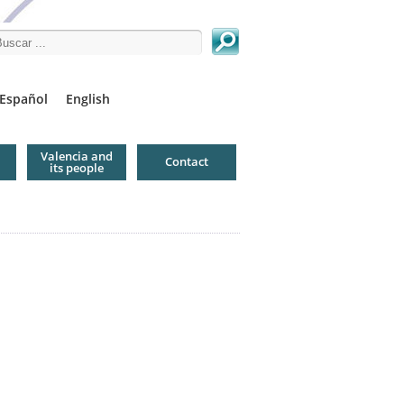
arch this site
Español
English
Valencia and
Contact
its people