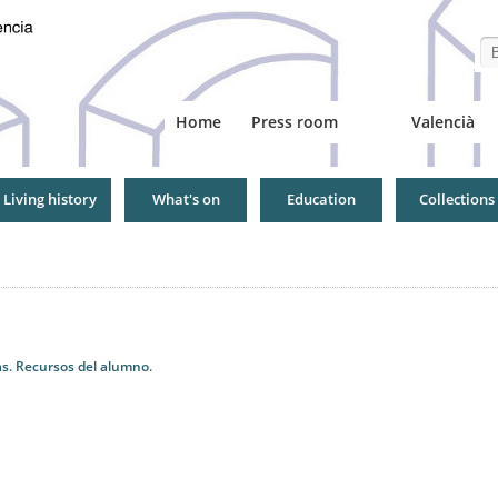
Se
Home
Press room
Valencià
Living history
What's on
Education
Collections
uas. Recursos del alumno.