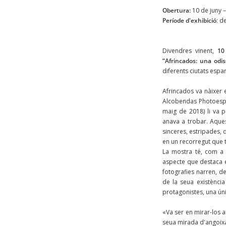
Obertura:
10 de juny –
Període d'exhibició
: d
Divendres vinent,
10
“Afrincados: una odi
diferents ciutats espa
Afrincados va nàixer 
Alcobendas Photoespañ
maig de 2018) li va p
anava a trobar. Aque
sinceres, estripades, 
en un recorregut que 
La mostra té, com a d
aspecte que destaca en
fotografies narren, d
de la seua existència
protagonistes, una úni
«Va ser en mirar-los a
seua mirada d'angoixa