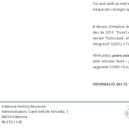
Tot això amb un estil 
inesperats i imatges 
El Museu d'Història d
des de 2015: “Posa't e
durant l'holocaust: el
integració” (2021), o l
Afrincados,
podrà visi
amb entrada lliure i
seguretat COVID-19 vi
INFORMACIÓ: 963 70 
Valencia History Museum
Administration: Camí Vell de Xirivella, 1
46014 Valencia
96.370.11.05