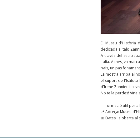
El Museu d'Història 
dedicada a Italo Zanni
A través del seu treba
italià. A més, va marca
país, un pas fonament
La mostra arriba al n
el suport de l'Istitut
d'Irene Zannier i la se
No te la perdes! Vine a
ℹ️ Informació útil per a l
📍 Adreça: Museu d'Hist
📅 Dates: Ja oberta al