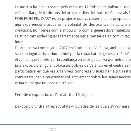
La mostra ha estat creada pels veïns de 17 Pobles de València, que h
veïnal al llarg de 6 edicions del projecte dins del marc de Cultura als
POBLES EN PEU D’ART és un projecte que va nàixer en una proposta 
una experiència artística on la voluntat de deslocalitzar la cultura
creacions, no només com a motiu sinó com a generadors mateixos de
relat, on l’art esdevinguera ferramenta per a pensar-se en comunitat,
futur.
El projecte va començar al 2017 en 3 pobles de València, amb una e
seu contingut artístic sino també per la capacitat de generar reflexió c
el veïnat, que va reforçar la confiança en el projecte i va permetre la
Esta exposició singular coloca als pobles de València en el centre sim
participativa en què les Arts Vives, Sonores i Visuals han sigut l’est
comunitats, per a reflexionar col·lectivament sobre les seues necess
d’una ciutat que no para de créixer.
Període d'exposició: de l'1 d'abril al 16 de juliol
L'exposició tindrà altres activitats vinculades de les quals s'informar