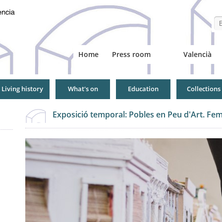
Se
Home
Press room
Valencià
Living history
What's on
Education
Collections
Exposició temporal: Pobles en Peu d'Art. Fem 