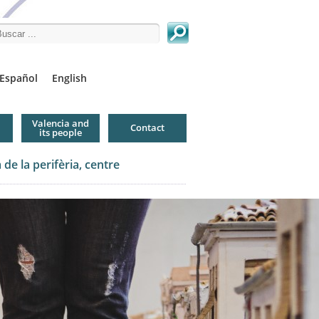
arch this site
Español
English
Valencia and
Contact
its people
de la perifèria, centre