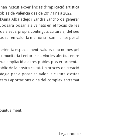
an viscut experiències d’implicació artística
 Pobles de València des de 2017 fins a 2022.
d’Anna Albaladejo i Sandra Sancho de generar
 suposara posar als veïnats en el focus de les
ls seus propis continguts culturals, del seu
 posar en valor la memòria i somniar-se per al
xperiència especialment valuosa, no només pel
omunitaria i enfortir els vincles afectius entre
 seua ampliació a altres pobles posteriorment.
bòlic de la nostra ciutat. Un procés de creació
ratègia per a posar en valor la cultura d’estes
itats i aportacions dins del complex entramat
à puntualment.
Legal notice