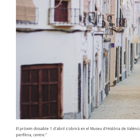
El pròxim dissabte 1 d'abril s'obrirà en el Museu d'Història de Valèn
perifèria, centre.”