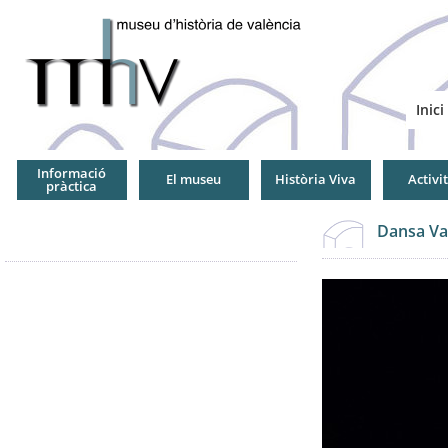
Jump
to
Navigation
Inici
Informació
El museu
Història Viva
Activi
pràctica
Dansa Val