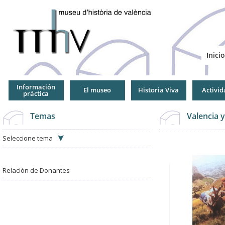
Jump
to
Navigation
Inicio
Información
El museo
Historia Viva
Activid
práctica
Temas
Valencia 
Seleccione tema
Páginas
Páginas
Relación de Donantes