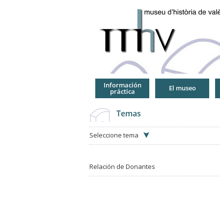
Jump
to
Navigation
Información
El museo
práctica
Temas
Seleccione tema
Relación de Donantes