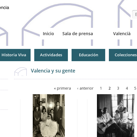
Se
Inicio
Sala de prensa
Valencià
Historia Viva
Actividades
Educación
Colecciones
Valencia y su gente
Páginas
« primera
‹ anterior
1
2
3
4
5
Páginas