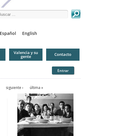
arch this site
Español
English
Valencia y su
Contacto
gente
Entrar
siguiente ›
última »