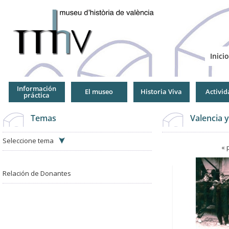
Jump
to
Navigation
Inicio
Información
El museo
Historia Viva
Activid
práctica
Temas
Valencia 
Seleccione tema
Páginas
« 
Páginas
Relación de Donantes