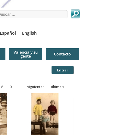
arch this site
Español
English
Valencia y su
Contacto
gente
Entrar
8
9
…
siguiente ›
última »