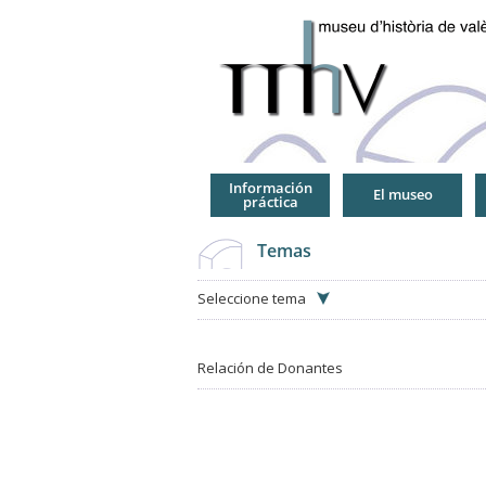
Jump
to
Navigation
Información
El museo
práctica
Temas
Seleccione tema
Relación de Donantes