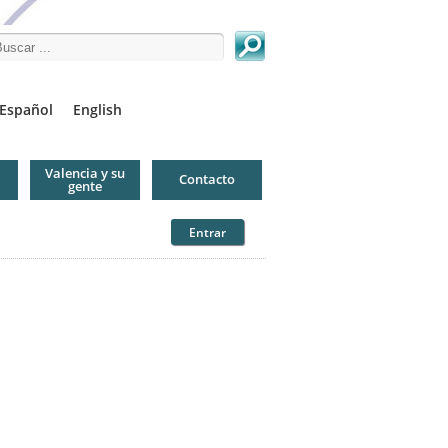
arch this site
Español
English
Valencia y su
Contacto
gente
Entrar