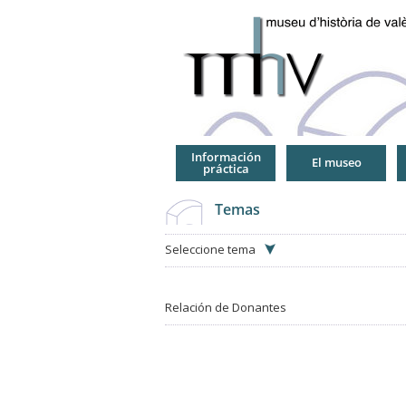
Jump
to
Navigation
Información
El museo
práctica
Temas
Seleccione tema
Relación de Donantes