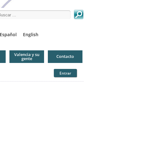
arch this site
Español
English
Valencia y su
Contacto
gente
Entrar