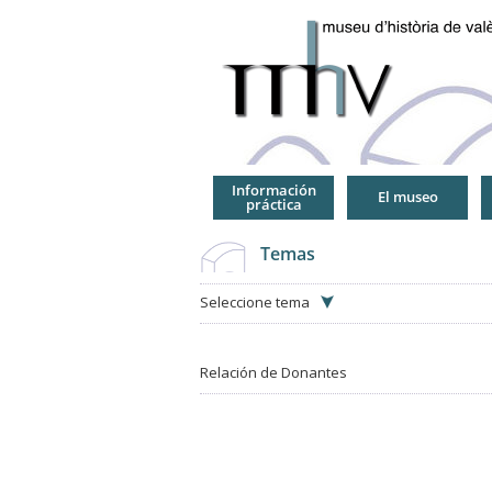
Jump
to
Navigation
Información
El museo
práctica
Temas
Seleccione tema
Relación de Donantes