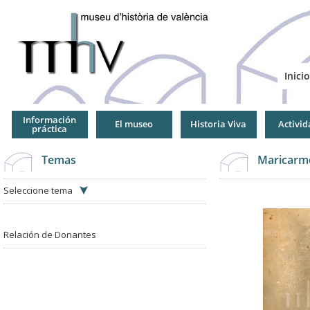
Jump
to
Navigation
Inicio
Información
El museo
Historia Viva
Activid
práctica
Temas
Maricarm
Seleccione tema
Relación de Donantes